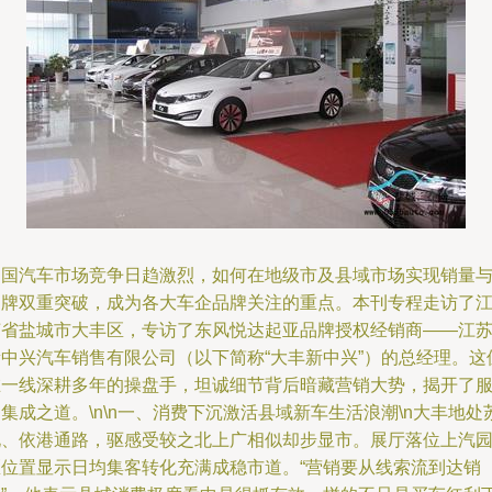
中国汽车市场竞争日趋激烈，如何在地级市及县域市场实现销量
品牌双重突破，成为各大车企品牌关注的重点。本刊专程走访了
苏省盐城市大丰区，专访了东风悦达起亚品牌授权经销商——江
新中兴汽车销售有限公司（以下简称“大丰新中兴”）的总经理。这
在一线深耕多年的操盘手，坦诚细节背后暗藏营销大势，揭开了
集成之道。\n\n一、消费下沉激活县域新车生活浪潮\n大丰地处
北、依港通路，驱感受较之北上广相似却步显市。展厅落位上汽
区位置显示日均集客转化充满成稳市道。“营销要从线索流到达销