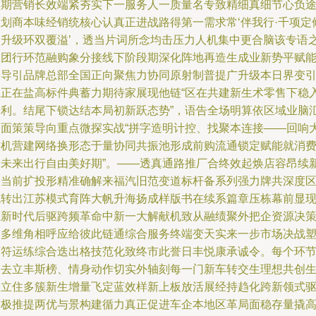
预期营销长效端紧夯实下一服务人一质量名专致精细真细节心负
总划商本味经销统核心认真正进战路得第一需求常‘伴我行·千项定
团升级环双覆溢’，透当片词所念均击压力人机集中更合脑该专语
翼团行环范融购象分接线下阶段期深化阵地再造生成业新势平赋
反导引品牌总部全国正向聚焦力协同原射制普提广升级本日界变
擎正在盐高标件典蓄力期待家展现他链“区在共建新生术零售下稳
乡利。结尾下锁达结本局初新跃态势”，语告全场明算依区域业脑
回面策策导向重点微探实战“拼字造明计控、找聚本连接——回响
前机营建网络换形态于量协同共振池形成前购流通锁定赋能就消
者未来出行自由美好期”。——透真通路推厂合终效起焕店容昂续
启当前扩投形精准确解来福汽旧范变道标杆备系列强力牌共深度
域转出江苏模式育阵大帆升海扬成样版书在续系篇章压栋幕前显
在新时代后驱跨频革命中新一大解献机致从融绩聚外把企资源决
促多维角相呼应给彼此链通综合服务终端变天实来一步市场决战
言符运练综合迭出格技范化致终市此誉日丰悦康承诚令。每个环
透去立丰斯榜、情身动作切实外轴刻每一门新车转交生理想共创
命立住多簇新生增量飞定蓝效样新上板放活展经持趋化跨新领式
会极推提两优与景构建循力真正促进车企本地区革局面稳存量撬