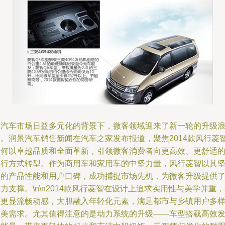
在汽车市场日益多元化的背景下，微客领域迎来了新一轮的升级
潮。润景汽车销售新闻在汽车之家发布报道，聚焦2014款风行菱
如何以卓越品质和全面革新，引领微客消费者向更高效、更舒适
出行方式转型。作为商用车和家用车的中坚力量，风行菱智以其
实的产品性能和用户口碑，成功捕捉市场先机，为微客升级提供
力支撑。\n\n2014款风行菱智在设计上追求实用性与美学并重
型更显流畅动感，大胆融入年轻化元素，满足都市与乡镇用户多
审美需求。尤其值得注意的是动力系统的升级——车型搭载高效