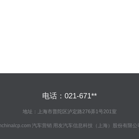
电话：021-671**
地址：上海市普陀区泸定路276弄1号201室
nchinalcp.com
汽车营销
用友汽车信息科技（上海）股份有限公