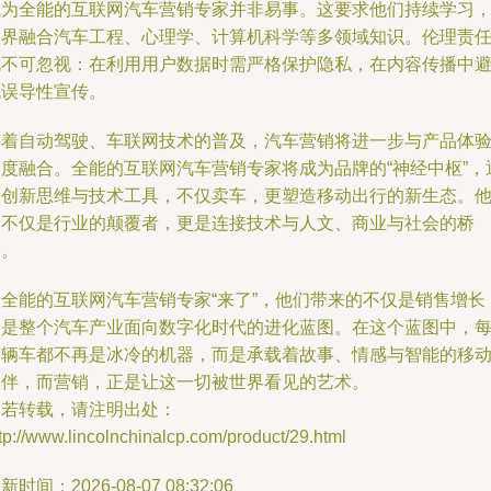
成为全能的互联网汽车营销专家并非易事。这要求他们持续学习
跨界融合汽车工程、心理学、计算机科学等多领域知识。伦理责
也不可忽视：在利用用户数据时需严格保护隐私，在内容传播中
免误导性宣传。
随着自动驾驶、车联网技术的普及，汽车营销将进一步与产品体
深度融合。全能的互联网汽车营销专家将成为品牌的“神经中枢”，
过创新思维与技术工具，不仅卖车，更塑造移动出行的新生态。
们不仅是行业的颠覆者，更是连接技术与人文、商业与社会的桥
梁。
当全能的互联网汽车营销专家“来了”，他们带来的不仅是销售增长
更是整个汽车产业面向数字化时代的进化蓝图。在这个蓝图中，
一辆车都不再是冰冷的机器，而是承载着故事、情感与智能的移
伙伴，而营销，正是让这一切被世界看见的艺术。
如若转载，请注明出处：
tp://www.lincolnchinalcp.com/product/29.html
新时间：2026-08-07 08:32:06