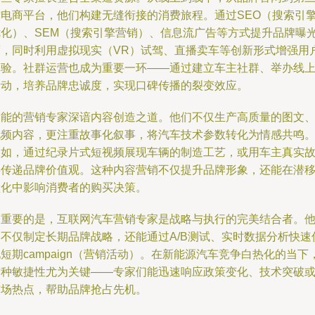
方电商平台，他们构建无缝衔接的消费旅程。通过SEO（搜索引
优化）、SEM（搜索引擎营销）、信息流广告等方式提升品牌曝
度，同时利用虚拟现实（VR）试驾、直播卖车等创新形式增强用
体验。社群运营也成为重要一环——通过建立车主社群、举办线
活动，培养品牌忠诚度，实现口碑传播的裂变效应。
全能的营销专家深谙内容创造之道。他们不仅生产高质量的图文
视频内容，更注重故事化叙事，将汽车技术参数转化为情感共鸣
例如，通过纪录片式短视频展现车辆的制造工艺，或用车主真实
事传递品牌价值观。这种内容营销不仅提升品牌形象，还能在潜
默化中影响消费者的购买决策。
更重要的是，互联网汽车营销专家是战略与执行的完美结合者。
们不仅制定长期品牌战略，还能通过A/B测试、实时数据分析快速
短期campaign（营销活动）。在新能源汽车竞争白热化的当下
这种敏捷性尤为关键——专家们能迅速响应政策变化、技术突破
市场热点，帮助品牌抢占先机。