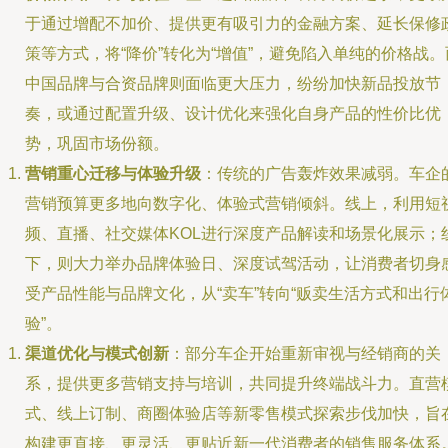
于通过增配不加价、提供更有吸引力的金融方案、延长保修
策等方式，将“降价”转化为“增值”，避免陷入单纯的价格战。
中国品牌与合资品牌则面临更大压力，纷纷加快新品投放节
奏，或通过配置升级、设计优化来强化自身产品的性价比优
势，巩固市场份额。
营销重心迁移与体验升级
：传统的广告轰炸效果减弱。车企
营销预算更多地向数字化、体验式营销倾斜。线上，利用短
频、直播、社交媒体KOL进行深度产品解读和场景化展示；
下，则大力举办品牌体验日、深度试驾活动，让消费者切身
受产品性能与品牌文化，从“卖车”转向“贩卖生活方式和出行
验”。
渠道优化与模式创新
：部分车企开始重新审视与经销商的关
系，提供更多营销支持与培训，共同提升终端战斗力。直营
式、线上订制、商圈体验店等新零售模式探索步伐加快，旨
构建更直接、更灵活、更贴近新一代消费者的销售服务体系