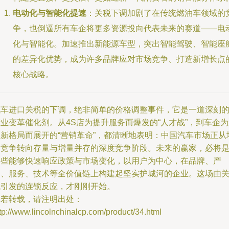
电动化与智能化提速
：关税下调加剧了在传统燃油车领域的
争，也倒逼所有车企将更多资源投向代表未来的赛道——电
化与智能化。加速推出新能源车型，突出智能驾驶、智能座
的差异化优势，成为许多品牌应对市场竞争、打造新增长点
核心战略。
汽车进口关税的下调，绝非简单的价格调整事件，它是一道深刻
业变革催化剂。从4S店为提升服务而爆发的“人才战”，到车企
应新格局而展开的“营销革命”，都清晰地表明：中国汽车市场正从
量竞争转向存量与增量并存的深度竞争阶段。未来的赢家，必将
那些能够快速响应政策与市场变化，以用户为中心，在品牌、产
品、服务、技术等全价值链上构建起坚实护城河的企业。这场由
税引发的连锁反应，才刚刚开始。
如若转载，请注明出处：
tp://www.lincolnchinalcp.com/product/34.html