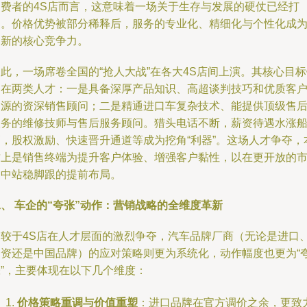
消费者的4S店而言，这意味着一场关于生存与发展的硬仗已经打
响。价格优势被部分稀释后，服务的专业化、精细化与个性化成
了新的核心竞争力。
此，一场席卷全国的“抢人大战”在各大4S店间上演。其核心目
定在两类人才：一是具备深厚产品知识、高超谈判技巧和优质客
资源的资深销售顾问；二是精通进口车复杂技术、能提供顶级售
服务的维修技师与售后服务顾问。猎头电话不断，薪资待遇水涨
高，股权激励、快速晋升通道等成为挖角“利器”。这场人才争夺，
质上是销售终端为提升客户体验、增强客户黏性，以在更开放的
场中站稳脚跟的提前布局。
、 车企的“夸张”动作：营销战略的全维度革新
相较于4S店在人才层面的激烈争夺，汽车品牌厂商（无论是进口
合资还是中国品牌）的应对策略则更为系统化，动作幅度也更为“
张”，主要体现在以下几个维度：
价格策略重调与价值重塑
：进口品牌在官方调价之余，更致